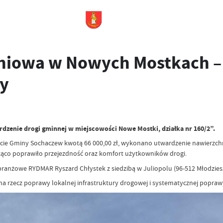
niowa w Nowych Mostkach –
y
rdzenie drogi gminnej w miejscowości Nowe Mostki, działka nr 160/2”.
ecie Gminy Sochaczew kwotą 66 000,00 zł, wykonano utwardzenie nawierzch
cząco poprawiło przejezdność oraz komfort użytkowników drogi.
nżowe RYDMAR Ryszard Chłystek z siedzibą w Juliopolu (96-512 Młodzieszy
w na rzecz poprawy lokalnej infrastruktury drogowej i systematycznej pop