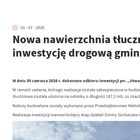
01 - 07 - 2026
Nowa nawierzchnia tłucz
inwestycję drogową gmin
W dniu 30 czerwca 2026 r. dokonano odbioru inwestycji pn. „Utwa
W ramach zadania, którego realizacja została zabezpieczona w budż
tłuczniowa została ułożona na odcinku o długości 187,3 mb, co zna
Roboty budowlane zostały wykonane przez Przedsiębiorstwo Wielobra
Realizacja inwestycji stanowi kolejny etap działań Gminy Sochacze