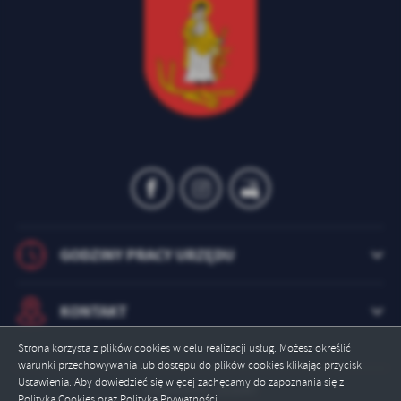
GODZINY PRACY URZĘDU
KONTAKT
Strona korzysta z plików cookies w celu realizacji usług. Możesz określić
warunki przechowywania lub dostępu do plików cookies klikając przycisk
Ustawienia. Aby dowiedzieć się więcej zachęcamy do zapoznania się z
Odwiedzin: 153547
Polityką Cookies oraz Polityką Prywatności
.