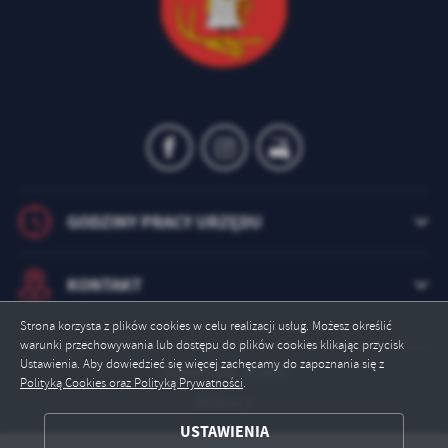
GODZINY PRACY URZĘDU
KONTAKT
Strona korzysta z plików cookies w celu realizacji usług. Możesz określić
warunki przechowywania lub dostępu do plików cookies klikając przycisk
Ustawienia. Aby dowiedzieć się więcej zachęcamy do zapoznania się z
Odwiedzin: 153690
Polityką Cookies oraz Polityką Prywatności
.
ZAPISZ WYBRANE
Online: 1
USTAWIENIA
ODRZUĆ WSZYSTKIE